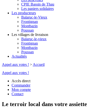
CPIE Bassin de Thau
Les paniers solidaires
Les producteurs
Balaruc-le-Vieux
Frontignan
Montbazin
Poussan
Les villages de livraison
Balaruc-le-vieux
Frontignan
Montbazin
Poussan
Actualités
Appel aux votes !
>
Accueil
Appel aux votes !
Accès direct
Commander
Mon compte
Contact
Le terroir local dans votre assiette