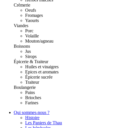
Crèmerie
Oeufs
Fromages
Yaourts
Viandes
Porc
Volaille
Mouton/agneau
Boissons
Jus
Sirops
Épicerie & Traiteur
Huiles et vinaigres
Epices et aromates
Épicerie sucrée
Traiteur
Boulangerie
Pains
Brioches
Farines
Qui sommes-nous ?
Histoire
Les Paniers de Thau
Les bénévoles