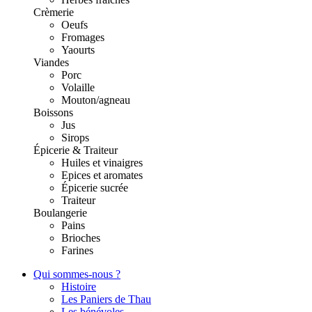
Crèmerie
Oeufs
Fromages
Yaourts
Viandes
Porc
Volaille
Mouton/agneau
Boissons
Jus
Sirops
Épicerie & Traiteur
Huiles et vinaigres
Epices et aromates
Épicerie sucrée
Traiteur
Boulangerie
Pains
Brioches
Farines
Qui sommes-nous ?
Histoire
Les Paniers de Thau
Les bénévoles