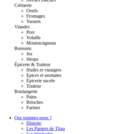
Crèmerie
Oeufs
Fromages
Yaourts
Viandes
Porc
Volaille
Mouton/agneau
Boissons
Jus
Sirops
Épicerie & Traiteur
Huiles et vinaigres
Epices et aromates
Épicerie sucrée
Traiteur
Boulangerie
Pains
Brioches
Farines
Qui sommes-nous ?
Histoire
Les Paniers de Thau
Les bénévoles