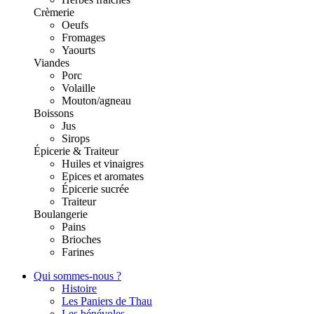
Crèmerie
Oeufs
Fromages
Yaourts
Viandes
Porc
Volaille
Mouton/agneau
Boissons
Jus
Sirops
Épicerie & Traiteur
Huiles et vinaigres
Epices et aromates
Épicerie sucrée
Traiteur
Boulangerie
Pains
Brioches
Farines
Qui sommes-nous ?
Histoire
Les Paniers de Thau
Les bénévoles