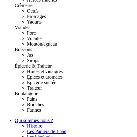
Crèmerie
Oeufs
Fromages
Yaourts
Viandes
Porc
Volaille
Mouton/agneau
Boissons
Jus
Sirops
Épicerie & Traiteur
Huiles et vinaigres
Epices et aromates
Épicerie sucrée
Traiteur
Boulangerie
Pains
Brioches
Farines
Qui sommes-nous ?
Histoire
Les Paniers de Thau
Les bénévoles