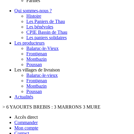
Farines
Qui sommes-nous ?
Histoire
Les Paniers de Thau
Les bénévoles
CPIE Bassin de Thau
Les paniers solidaires
Les producteurs
Balaruc-le-Vieux
Frontignan
Montbazin
Poussan
Les villages de livraison
Balaruc-le-vieux
Frontignan
Montbazin
Poussan
Actualités
>
6 YAOURTS BREBIS : 3 MARRONS 3 MURE
Accès direct
Commander
Mon compte
Contact