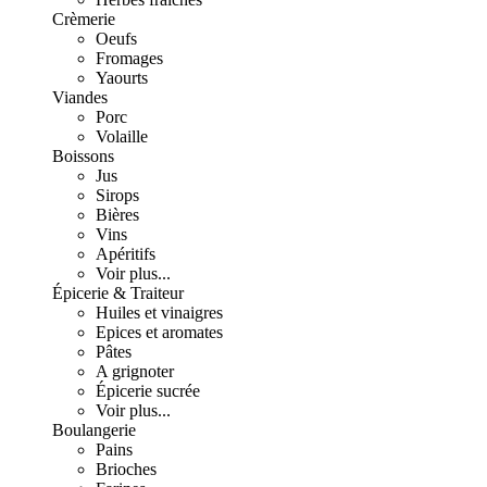
Crèmerie
Oeufs
Fromages
Yaourts
Viandes
Porc
Volaille
Boissons
Jus
Sirops
Bières
Vins
Apéritifs
Voir plus...
Épicerie & Traiteur
Huiles et vinaigres
Epices et aromates
Pâtes
A grignoter
Épicerie sucrée
Voir plus...
Boulangerie
Pains
Brioches