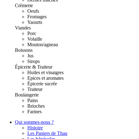
Crèmerie
Oeufs
Fromages
Yaourts
Viandes
Porc
Volaille
Mouton/agneau
Boissons
Jus
Sirops
Épicerie & Traiteur
Huiles et vinaigres
Epices et aromates
Épicerie sucrée
Traiteur
Boulangerie
Pains
Brioches
Farines
Qui sommes-nous ?
Histoire
Les Paniers de Thau
Les bénévoles