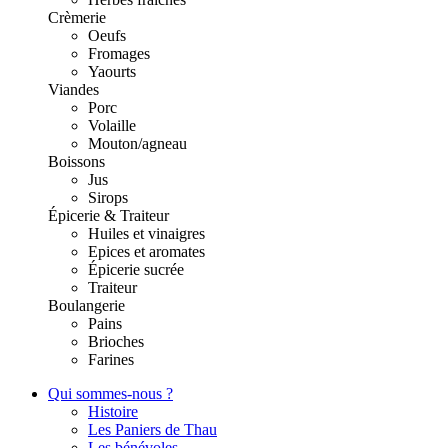
Crèmerie
Oeufs
Fromages
Yaourts
Viandes
Porc
Volaille
Mouton/agneau
Boissons
Jus
Sirops
Épicerie & Traiteur
Huiles et vinaigres
Epices et aromates
Épicerie sucrée
Traiteur
Boulangerie
Pains
Brioches
Farines
Qui sommes-nous ?
Histoire
Les Paniers de Thau
Les bénévoles