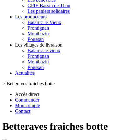
CPIE Bassin de Thau
Les paniers solidaires
Les producteurs
Balaruc-le-Vieux
Frontignan
Montbazin
Poussan
Les villages de livraison
Balaruc-le-vieux
Frontignan
Montbazin
Poussan
Actualités
>
Betteraves fraiches botte
Accès direct
Commander
Mon compte
Contact
Betteraves fraiches botte