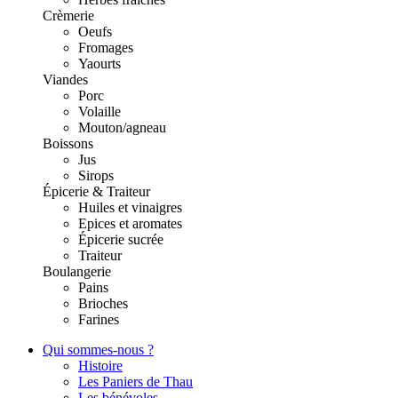
Crèmerie
Oeufs
Fromages
Yaourts
Viandes
Porc
Volaille
Mouton/agneau
Boissons
Jus
Sirops
Épicerie & Traiteur
Huiles et vinaigres
Epices et aromates
Épicerie sucrée
Traiteur
Boulangerie
Pains
Brioches
Farines
Qui sommes-nous ?
Histoire
Les Paniers de Thau
Les bénévoles