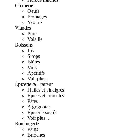
Crèmerie
Oeufs
Fromages
Yaourts
Viandes
Porc
Volaille
Boissons
Jus
Sirops
Bières
Vins
Apéritifs
Voir plus...
Épicerie & Traiteur
Huiles et vinaigres
Epices et aromates
Pâtes
A grignoter
Épicerie sucrée
Voir plus...
Boulangerie
Pains
Brioches