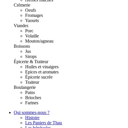
Crèmerie
Oeufs
Fromages
Yaourts
Viandes
Porc
Volaille
Mouton/agneau
Boissons
Jus
Sirops
Épicerie & Traiteur
Huiles et vinaigres
Epices et aromates
Épicerie sucrée
Traiteur
Boulangerie
Pains
Brioches
Farines
Qui sommes-nous ?
Histoire
Les Paniers de Thau
Les bénévoles