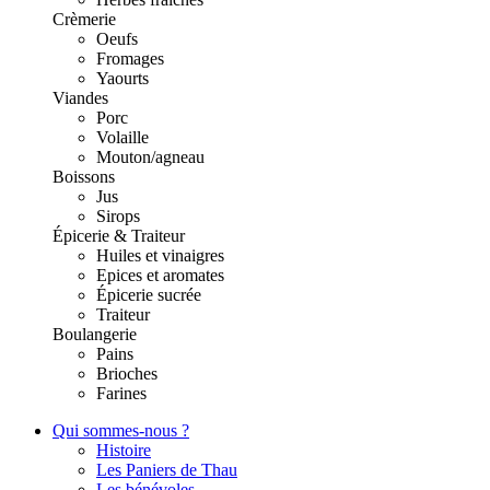
Crèmerie
Oeufs
Fromages
Yaourts
Viandes
Porc
Volaille
Mouton/agneau
Boissons
Jus
Sirops
Épicerie & Traiteur
Huiles et vinaigres
Epices et aromates
Épicerie sucrée
Traiteur
Boulangerie
Pains
Brioches
Farines
Qui sommes-nous ?
Histoire
Les Paniers de Thau
Les bénévoles