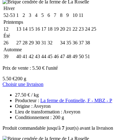
Hiver
52-53
1
2
3
4
5
6
7
8
9
10
11
Printemps
12
13
14
15
16
17
18
19
20
21
22
23
24
25
Été
26
27
28
29
30
31
32
33
34
35
36
37
38
Automne
39
40
41
42
43
44
45
46
47
48
49
50
51
Prix de vente :
5.50 € l'unité
5.50 €
200 g
Choisir une livraison
27.50 € / kg
Producteur :
La ferme de Fontinelle, F - MBZ - P
Origine : Aveyron
Lieu de transformation : Aveyron
Conditionnement : 200 g
Produit commandable jusqu'à
7
jour(s) avant la livraison