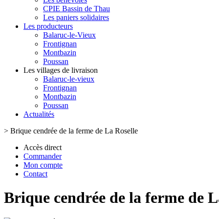
CPIE Bassin de Thau
Les paniers solidaires
Les producteurs
Balaruc-le-Vieux
Frontignan
Montbazin
Poussan
Les villages de livraison
Balaruc-le-vieux
Frontignan
Montbazin
Poussan
Actualités
>
Brique cendrée de la ferme de La Roselle
Accès direct
Commander
Mon compte
Contact
Brique cendrée de la ferme de L