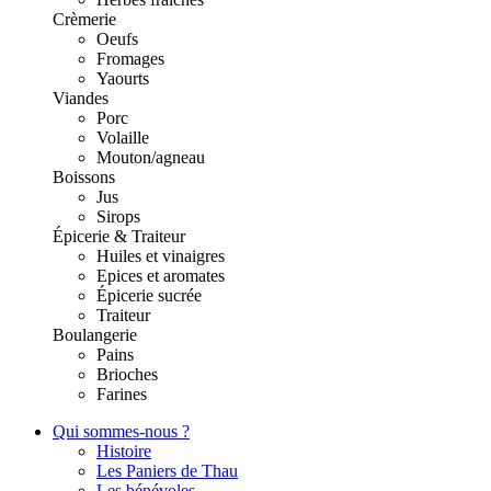
Crèmerie
Oeufs
Fromages
Yaourts
Viandes
Porc
Volaille
Mouton/agneau
Boissons
Jus
Sirops
Épicerie & Traiteur
Huiles et vinaigres
Epices et aromates
Épicerie sucrée
Traiteur
Boulangerie
Pains
Brioches
Farines
Qui sommes-nous ?
Histoire
Les Paniers de Thau
Les bénévoles