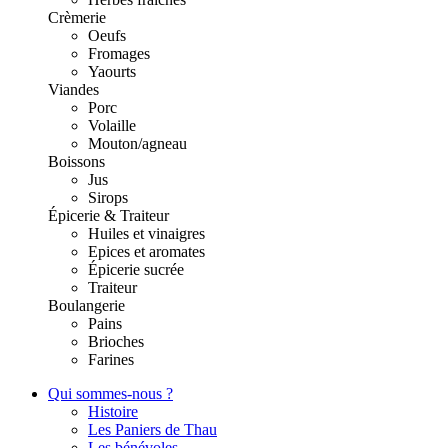
Crèmerie
Oeufs
Fromages
Yaourts
Viandes
Porc
Volaille
Mouton/agneau
Boissons
Jus
Sirops
Épicerie & Traiteur
Huiles et vinaigres
Epices et aromates
Épicerie sucrée
Traiteur
Boulangerie
Pains
Brioches
Farines
Qui sommes-nous ?
Histoire
Les Paniers de Thau
Les bénévoles