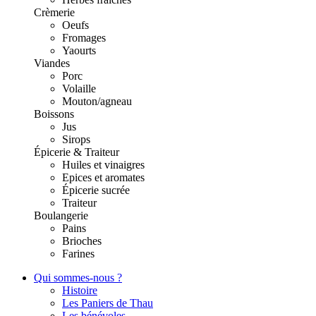
Crèmerie
Oeufs
Fromages
Yaourts
Viandes
Porc
Volaille
Mouton/agneau
Boissons
Jus
Sirops
Épicerie & Traiteur
Huiles et vinaigres
Epices et aromates
Épicerie sucrée
Traiteur
Boulangerie
Pains
Brioches
Farines
Qui sommes-nous ?
Histoire
Les Paniers de Thau
Les bénévoles