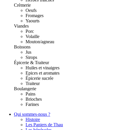
Crèmerie
Oeufs
Fromages
Yaourts
Viandes
Porc
Volaille
Mouton/agneau
Boissons
Jus
Sirops
Épicerie & Traiteur
Huiles et vinaigres
Epices et aromates
Épicerie sucrée
Traiteur
Boulangerie
Pains
Brioches
Farines
Qui sommes-nous ?
Histoire
Les Paniers de Thau
Les bénévoles