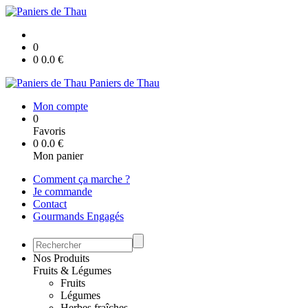
0
0
0.0
€
Paniers de Thau
Mon compte
0
Favoris
0
0.0
€
Mon panier
Comment ça marche ?
Je commande
Contact
Gourmands Engagés
Nos Produits
Fruits & Légumes
Fruits
Légumes
Herbes fraîches