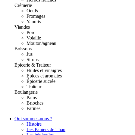
Crèmerie
Oeufs
Fromages
Yaourts
Viandes
Porc
Volaille
Mouton/agneau
Boissons
Jus
Sirops
Épicerie & Traiteur
Huiles et vinaigres
Epices et aromates
Épicerie sucrée
Traiteur
Boulangerie
Pains
Brioches
Farines
Qui sommes-nous ?
Histoire
Les Paniers de Thau
Les bénévoles