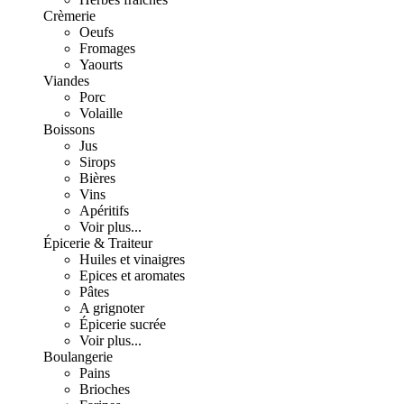
Crèmerie
Oeufs
Fromages
Yaourts
Viandes
Porc
Volaille
Boissons
Jus
Sirops
Bières
Vins
Apéritifs
Voir plus...
Épicerie & Traiteur
Huiles et vinaigres
Epices et aromates
Pâtes
A grignoter
Épicerie sucrée
Voir plus...
Boulangerie
Pains
Brioches