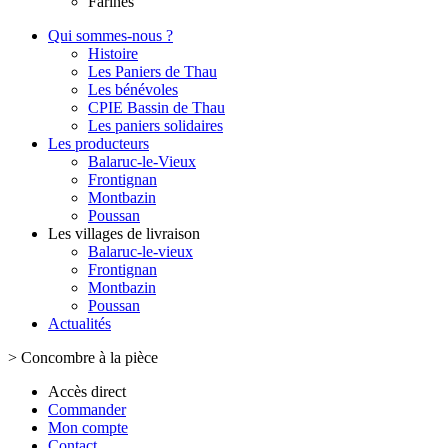
Farines
Qui sommes-nous ?
Histoire
Les Paniers de Thau
Les bénévoles
CPIE Bassin de Thau
Les paniers solidaires
Les producteurs
Balaruc-le-Vieux
Frontignan
Montbazin
Poussan
Les villages de livraison
Balaruc-le-vieux
Frontignan
Montbazin
Poussan
Actualités
>
Concombre à la pièce
Accès direct
Commander
Mon compte
Contact