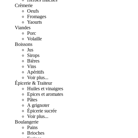
Crèmerie
Oeufs
Fromages
Yaourts
Viandes
Porc
Volaille
Boissons
Jus
Sirops
Bières
Vins
Apéritifs
Voir plus...
Épicerie & Traiteur
Huiles et vinaigres
Epices et aromates
Pâtes
A grignoter
Épicerie sucrée
Voir plus...
Boulangerie
Pains
Brioches