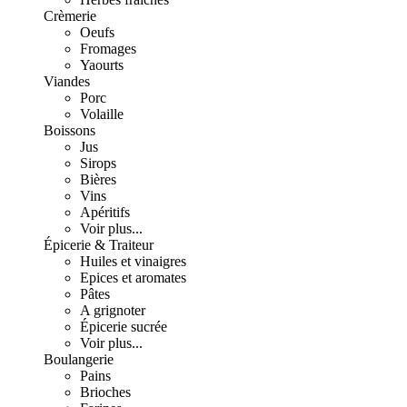
Crèmerie
Oeufs
Fromages
Yaourts
Viandes
Porc
Volaille
Boissons
Jus
Sirops
Bières
Vins
Apéritifs
Voir plus...
Épicerie & Traiteur
Huiles et vinaigres
Epices et aromates
Pâtes
A grignoter
Épicerie sucrée
Voir plus...
Boulangerie
Pains
Brioches