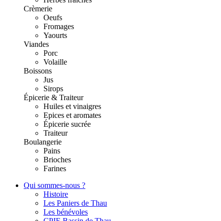
Crèmerie
Oeufs
Fromages
Yaourts
Viandes
Porc
Volaille
Boissons
Jus
Sirops
Épicerie & Traiteur
Huiles et vinaigres
Epices et aromates
Épicerie sucrée
Traiteur
Boulangerie
Pains
Brioches
Farines
Qui sommes-nous ?
Histoire
Les Paniers de Thau
Les bénévoles
CPIE Bassin de Thau