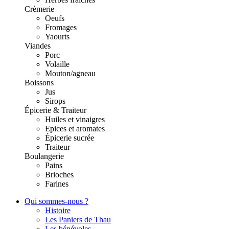
Crèmerie
Oeufs
Fromages
Yaourts
Viandes
Porc
Volaille
Mouton/agneau
Boissons
Jus
Sirops
Épicerie & Traiteur
Huiles et vinaigres
Epices et aromates
Épicerie sucrée
Traiteur
Boulangerie
Pains
Brioches
Farines
Qui sommes-nous ?
Histoire
Les Paniers de Thau
Les bénévoles