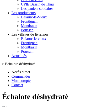
CPIE Bassin de Thau
Les paniers solidaires
Les producteurs
Balaruc-le-Vieux
Frontignan
Montbazin
Poussan
Les villages de livraison
Balaruc-le-vieux
Frontignan
Montbazin
Poussan
Actualités
>
Échalote déshydraté
Accès direct
Commander
Mon compte
Contact
Échalote déshydraté