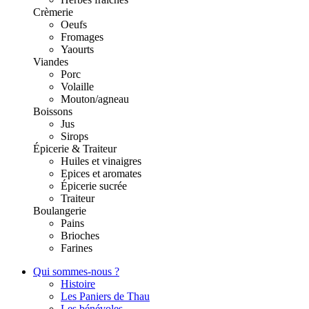
Crèmerie
Oeufs
Fromages
Yaourts
Viandes
Porc
Volaille
Mouton/agneau
Boissons
Jus
Sirops
Épicerie & Traiteur
Huiles et vinaigres
Epices et aromates
Épicerie sucrée
Traiteur
Boulangerie
Pains
Brioches
Farines
Qui sommes-nous ?
Histoire
Les Paniers de Thau
Les bénévoles