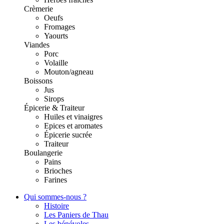
Crèmerie
Oeufs
Fromages
Yaourts
Viandes
Porc
Volaille
Mouton/agneau
Boissons
Jus
Sirops
Épicerie & Traiteur
Huiles et vinaigres
Epices et aromates
Épicerie sucrée
Traiteur
Boulangerie
Pains
Brioches
Farines
Qui sommes-nous ?
Histoire
Les Paniers de Thau
Les bénévoles