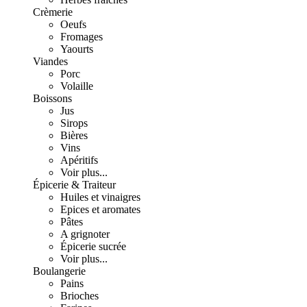
Crèmerie
Oeufs
Fromages
Yaourts
Viandes
Porc
Volaille
Boissons
Jus
Sirops
Bières
Vins
Apéritifs
Voir plus...
Épicerie & Traiteur
Huiles et vinaigres
Epices et aromates
Pâtes
A grignoter
Épicerie sucrée
Voir plus...
Boulangerie
Pains
Brioches