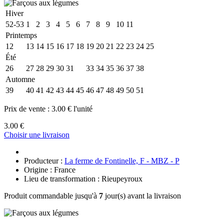
Hiver
52-53
1
2
3
4
5
6
7
8
9
10
11
Printemps
12
13
14
15
16
17
18
19
20
21
22
23
24
25
Été
26
27
28
29
30
31
32
33
34
35
36
37
38
Automne
39
40
41
42
43
44
45
46
47
48
49
50
51
Prix de vente :
3.00 € l'unité
3.00 €
Choisir une livraison
Producteur :
La ferme de Fontinelle, F - MBZ - P
Origine : France
Lieu de transformation : Rieupeyroux
Produit commandable jusqu'à
7
jour(s) avant la livraison