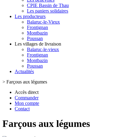
CPIE Bassin de Thau
Les paniers solidaires
Les producteurs
Balaruc-le-Vieux
Frontignan
Montbazin
Poussan
Les villages de livraison
Balaruc-le-vieux
Frontignan
Montbazin
Poussan
Actualités
>
Farçous aux légumes
Accès direct
Commander
Mon compte
Contact
Farçous aux légumes