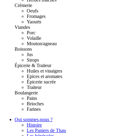
Crèmerie
Oeufs
Fromages
Yaourts
Viandes
Porc
Volaille
Mouton/agneau
Boissons
Jus
Sirops
Épicerie & Traiteur
Huiles et vinaigres
Epices et aromates
Épicerie sucrée
Traiteur
Boulangerie
Pains
Brioches
Farines
Qui sommes-nous ?
Histoire
Les Paniers de Thau
Les bénévoles