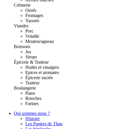
Crèmerie
Oeufs
Fromages
Yaourts
Viandes
Porc
Volaille
Mouton/agneau
Boissons
Jus
Sirops
Épicerie & Traiteur
Huiles et vinaigres
Epices et aromates
Épicerie sucrée
Traiteur
Boulangerie
Pains
Brioches
Farines
Qui sommes-nous ?
Histoire
Les Paniers de Thau
Les bénévoles