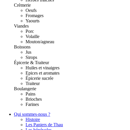
Crèmerie
Oeufs
Fromages
Yaourts
Viandes
Porc
Volaille
Mouton/agneau
Boissons
Jus
Sirops
Épicerie & Traiteur
Huiles et vinaigres
Epices et aromates
Épicerie sucrée
Traiteur
Boulangerie
Pains
Brioches
Farines
Qui sommes-nous ?
Histoire
Les Paniers de Thau
Les bénévoles