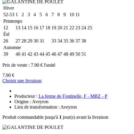
Hiver
52-53
1
2
3
4
5
6
7
8
9
10
11
Printemps
12
13
14
15
16
17
18
19
20
21
22
23
24
25
Été
26
27
28
29
30
31
32
33
34
35
36
37
38
Automne
39
40
41
42
43
44
45
46
47
48
49
50
51
Prix de vente :
7.90 € l'unité
7.90 €
Choisir une livraison
Producteur :
La ferme de Fontinelle, F - MBZ - P
Origine : Aveyron
Lieu de transformation : Aveyron
Produit commandable jusqu'à
1
jour(s) avant la livraison