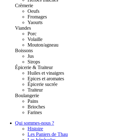
Crèmerie
Oeufs
Fromages
Yaourts
Viandes
Porc
Volaille
Mouton/agneau
Boissons
Jus
Sirops
Épicerie & Traiteur
Huiles et vinaigres
Epices et aromates
Épicerie sucrée
Traiteur
Boulangerie
Pains
Brioches
Farines
Qui sommes-nous ?
Histoire
Les Paniers de Thau
Les bénévoles