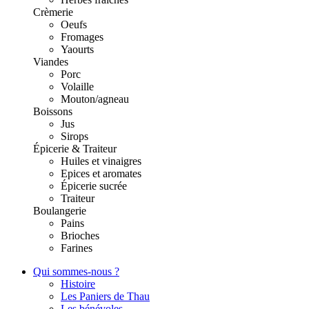
Crèmerie
Oeufs
Fromages
Yaourts
Viandes
Porc
Volaille
Mouton/agneau
Boissons
Jus
Sirops
Épicerie & Traiteur
Huiles et vinaigres
Epices et aromates
Épicerie sucrée
Traiteur
Boulangerie
Pains
Brioches
Farines
Qui sommes-nous ?
Histoire
Les Paniers de Thau
Les bénévoles