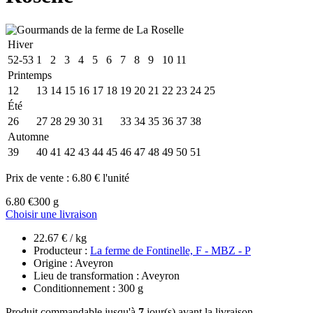
Hiver
52-53
1
2
3
4
5
6
7
8
9
10
11
Printemps
12
13
14
15
16
17
18
19
20
21
22
23
24
25
Été
26
27
28
29
30
31
32
33
34
35
36
37
38
Automne
39
40
41
42
43
44
45
46
47
48
49
50
51
Prix de vente :
6.80 € l'unité
6.80 €
300 g
Choisir une livraison
22.67 € / kg
Producteur :
La ferme de Fontinelle, F - MBZ - P
Origine : Aveyron
Lieu de transformation : Aveyron
Conditionnement : 300 g
Produit commandable jusqu'à
7
jour(s) avant la livraison