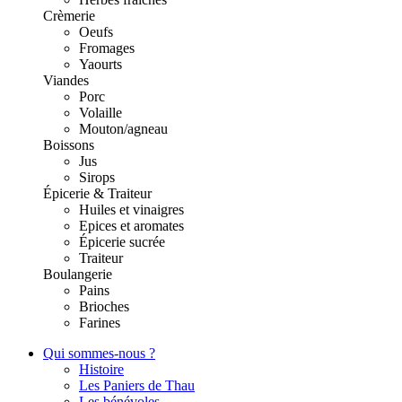
Crèmerie
Oeufs
Fromages
Yaourts
Viandes
Porc
Volaille
Mouton/agneau
Boissons
Jus
Sirops
Épicerie & Traiteur
Huiles et vinaigres
Epices et aromates
Épicerie sucrée
Traiteur
Boulangerie
Pains
Brioches
Farines
Qui sommes-nous ?
Histoire
Les Paniers de Thau
Les bénévoles