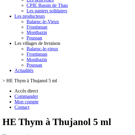
CPIE Bassin de Thau
Les paniers solidaires
Les producteurs
Balaruc-le-Vieux
Frontignan
Montbazin
Poussan
Les villages de livraison
Balaruc-le-vieux
Frontignan
Montbazin
Poussan
Actualités
>
HE Thym à Thujanol 5 ml
Accès direct
Commander
Mon compte
Contact
HE Thym à Thujanol 5 ml