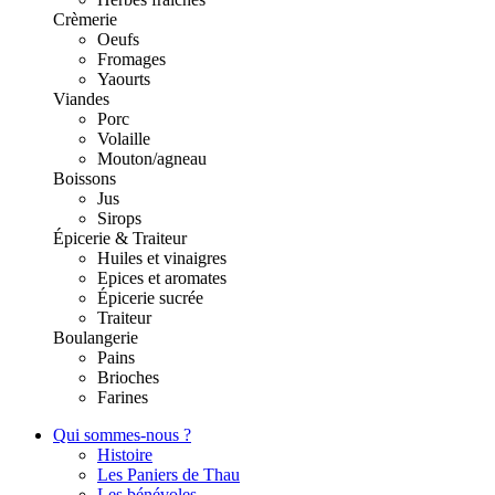
Crèmerie
Oeufs
Fromages
Yaourts
Viandes
Porc
Volaille
Mouton/agneau
Boissons
Jus
Sirops
Épicerie & Traiteur
Huiles et vinaigres
Epices et aromates
Épicerie sucrée
Traiteur
Boulangerie
Pains
Brioches
Farines
Qui sommes-nous ?
Histoire
Les Paniers de Thau
Les bénévoles