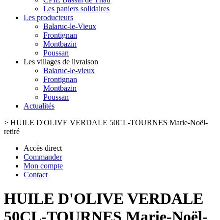
Les paniers solidaires
Les producteurs
Balaruc-le-Vieux
Frontignan
Montbazin
Poussan
Les villages de livraison
Balaruc-le-vieux
Frontignan
Montbazin
Poussan
Actualités
>
HUILE D'OLIVE VERDALE 50CL-TOURNES Marie-Noël-
retiré
Accès direct
Commander
Mon compte
Contact
HUILE D'OLIVE VERDALE
50CL-TOURNES Marie-Noël-