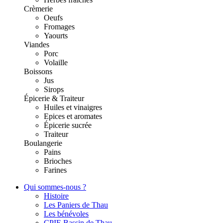
Crèmerie
Oeufs
Fromages
Yaourts
Viandes
Porc
Volaille
Boissons
Jus
Sirops
Épicerie & Traiteur
Huiles et vinaigres
Epices et aromates
Épicerie sucrée
Traiteur
Boulangerie
Pains
Brioches
Farines
Qui sommes-nous ?
Histoire
Les Paniers de Thau
Les bénévoles
CPIE Bassin de Thau