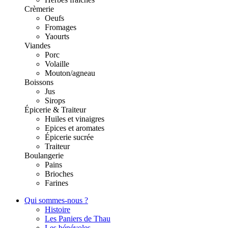
Crèmerie
Oeufs
Fromages
Yaourts
Viandes
Porc
Volaille
Mouton/agneau
Boissons
Jus
Sirops
Épicerie & Traiteur
Huiles et vinaigres
Epices et aromates
Épicerie sucrée
Traiteur
Boulangerie
Pains
Brioches
Farines
Qui sommes-nous ?
Histoire
Les Paniers de Thau
Les bénévoles