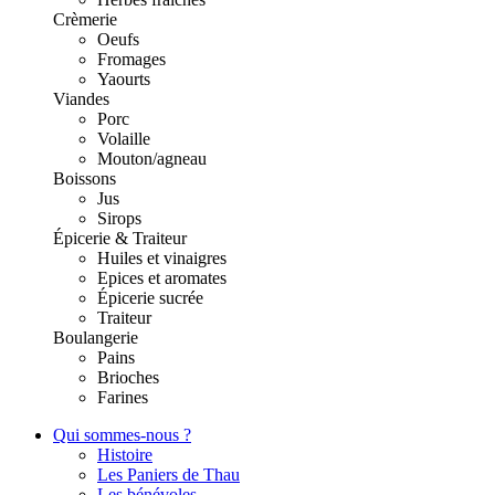
Crèmerie
Oeufs
Fromages
Yaourts
Viandes
Porc
Volaille
Mouton/agneau
Boissons
Jus
Sirops
Épicerie & Traiteur
Huiles et vinaigres
Epices et aromates
Épicerie sucrée
Traiteur
Boulangerie
Pains
Brioches
Farines
Qui sommes-nous ?
Histoire
Les Paniers de Thau
Les bénévoles