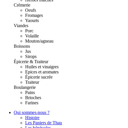
Crèmerie
Oeufs
Fromages
Yaourts
Viandes
Porc
Volaille
Mouton/agneau
Boissons
Jus
Sirops
Épicerie & Traiteur
Huiles et vinaigres
Epices et aromates
Épicerie sucrée
Traiteur
Boulangerie
Pains
Brioches
Farines
Qui sommes-nous ?
Histoire
Les Paniers de Thau
Les bénévoles