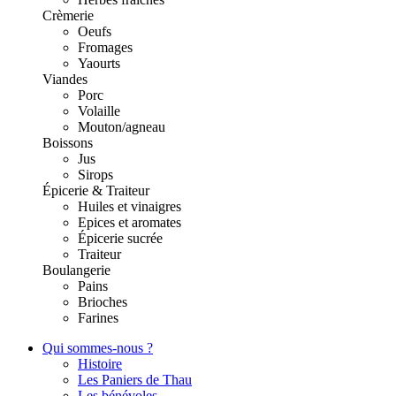
Crèmerie
Oeufs
Fromages
Yaourts
Viandes
Porc
Volaille
Mouton/agneau
Boissons
Jus
Sirops
Épicerie & Traiteur
Huiles et vinaigres
Epices et aromates
Épicerie sucrée
Traiteur
Boulangerie
Pains
Brioches
Farines
Qui sommes-nous ?
Histoire
Les Paniers de Thau
Les bénévoles