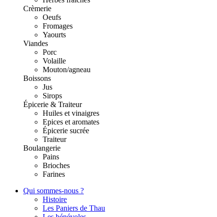
Crèmerie
Oeufs
Fromages
Yaourts
Viandes
Porc
Volaille
Mouton/agneau
Boissons
Jus
Sirops
Épicerie & Traiteur
Huiles et vinaigres
Epices et aromates
Épicerie sucrée
Traiteur
Boulangerie
Pains
Brioches
Farines
Qui sommes-nous ?
Histoire
Les Paniers de Thau
Les bénévoles