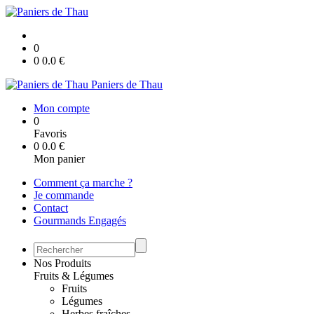
0
0
0.0
€
Paniers de Thau
Mon compte
0
Favoris
0
0.0
€
Mon panier
Comment ça marche ?
Je commande
Contact
Gourmands Engagés
Nos Produits
Fruits & Légumes
Fruits
Légumes
Herbes fraîches