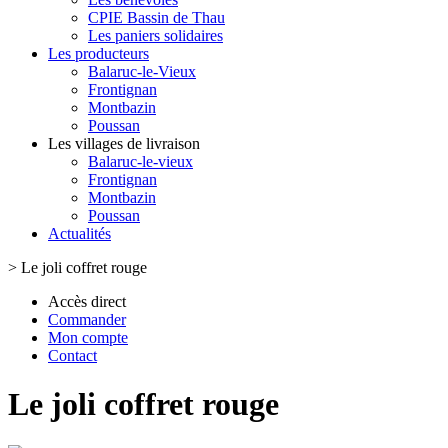
CPIE Bassin de Thau
Les paniers solidaires
Les producteurs
Balaruc-le-Vieux
Frontignan
Montbazin
Poussan
Les villages de livraison
Balaruc-le-vieux
Frontignan
Montbazin
Poussan
Actualités
>
Le joli coffret rouge
Accès direct
Commander
Mon compte
Contact
Le joli coffret rouge