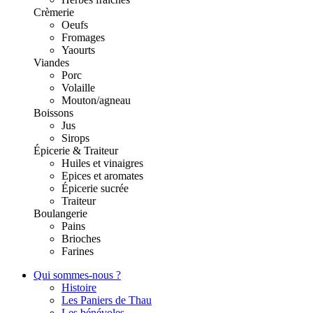
Crèmerie
Oeufs
Fromages
Yaourts
Viandes
Porc
Volaille
Mouton/agneau
Boissons
Jus
Sirops
Épicerie & Traiteur
Huiles et vinaigres
Epices et aromates
Épicerie sucrée
Traiteur
Boulangerie
Pains
Brioches
Farines
Qui sommes-nous ?
Histoire
Les Paniers de Thau
Les bénévoles