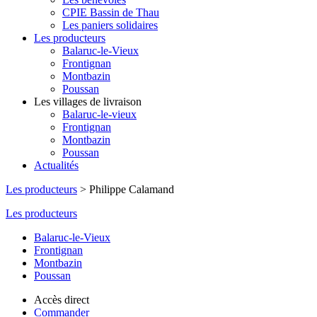
CPIE Bassin de Thau
Les paniers solidaires
Les producteurs
Balaruc-le-Vieux
Frontignan
Montbazin
Poussan
Les villages de livraison
Balaruc-le-vieux
Frontignan
Montbazin
Poussan
Actualités
Les producteurs
>
Philippe Calamand
Les producteurs
Balaruc-le-Vieux
Frontignan
Montbazin
Poussan
Accès direct
Commander