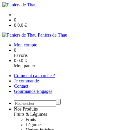
0
0
0.0
€
Paniers de Thau
Mon compte
0
Favoris
0
0.0
€
Mon panier
Comment ça marche ?
Je commande
Contact
Gourmands Engagés
Nos Produits
Fruits & Légumes
Fruits
Légumes
Herbes fraîches