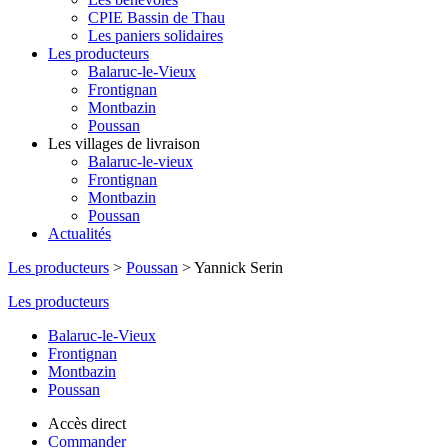
CPIE Bassin de Thau
Les paniers solidaires
Les producteurs
Balaruc-le-Vieux
Frontignan
Montbazin
Poussan
Les villages de livraison
Balaruc-le-vieux
Frontignan
Montbazin
Poussan
Actualités
Les producteurs
>
Poussan
>
Yannick Serin
Les producteurs
Balaruc-le-Vieux
Frontignan
Montbazin
Poussan
Accès direct
Commander