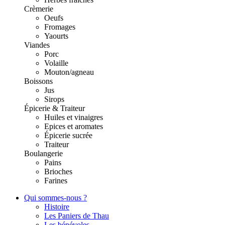
Crèmerie
Oeufs
Fromages
Yaourts
Viandes
Porc
Volaille
Mouton/agneau
Boissons
Jus
Sirops
Épicerie & Traiteur
Huiles et vinaigres
Epices et aromates
Épicerie sucrée
Traiteur
Boulangerie
Pains
Brioches
Farines
Qui sommes-nous ?
Histoire
Les Paniers de Thau
Les bénévoles