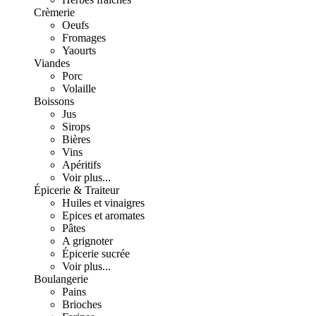
Crèmerie
Oeufs
Fromages
Yaourts
Viandes
Porc
Volaille
Boissons
Jus
Sirops
Bières
Vins
Apéritifs
Voir plus...
Épicerie & Traiteur
Huiles et vinaigres
Epices et aromates
Pâtes
A grignoter
Épicerie sucrée
Voir plus...
Boulangerie
Pains
Brioches