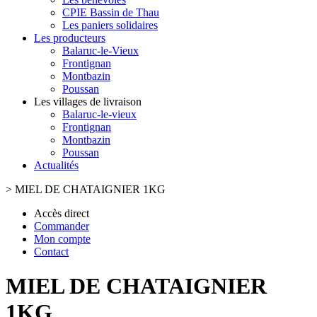
CPIE Bassin de Thau
Les paniers solidaires
Les producteurs
Balaruc-le-Vieux
Frontignan
Montbazin
Poussan
Les villages de livraison
Balaruc-le-vieux
Frontignan
Montbazin
Poussan
Actualités
>
MIEL DE CHATAIGNIER 1KG
Accès direct
Commander
Mon compte
Contact
MIEL DE CHATAIGNIER
1KG