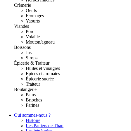
Crèmerie
Oeufs
Fromages
Yaourts
Viandes
Porc
Volaille
Mouton/agneau
Boissons
Jus
Sirops
Épicerie & Traiteur
Huiles et vinaigres
Epices et aromates
Épicerie sucrée
Traiteur
Boulangerie
Pains
Brioches
Farines
Qui sommes-nous ?
Histoire
Les Paniers de Thau
Les bénévoles