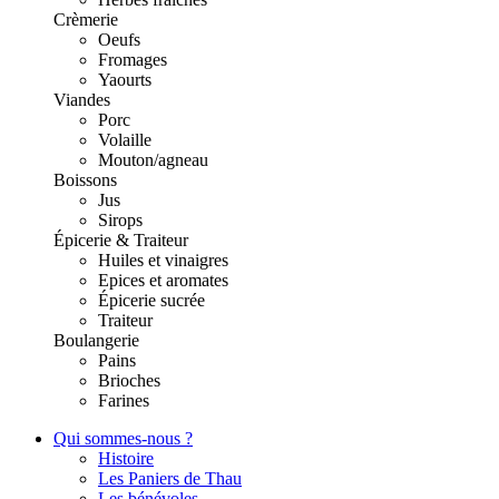
Crèmerie
Oeufs
Fromages
Yaourts
Viandes
Porc
Volaille
Mouton/agneau
Boissons
Jus
Sirops
Épicerie & Traiteur
Huiles et vinaigres
Epices et aromates
Épicerie sucrée
Traiteur
Boulangerie
Pains
Brioches
Farines
Qui sommes-nous ?
Histoire
Les Paniers de Thau
Les bénévoles