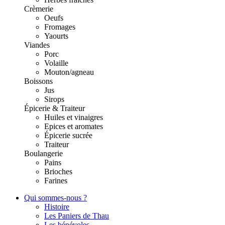
Crèmerie
Oeufs
Fromages
Yaourts
Viandes
Porc
Volaille
Mouton/agneau
Boissons
Jus
Sirops
Épicerie & Traiteur
Huiles et vinaigres
Epices et aromates
Épicerie sucrée
Traiteur
Boulangerie
Pains
Brioches
Farines
Qui sommes-nous ?
Histoire
Les Paniers de Thau
Les bénévoles