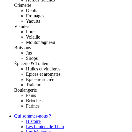
Crèmerie
Oeufs
Fromages
Yaourts
Viandes
Porc
Volaille
Mouton/agneau
Boissons
Jus
Sirops
Épicerie & Traiteur
Huiles et vinaigres
Epices et aromates
Épicerie sucrée
Traiteur
Boulangerie
Pains
Brioches
Farines
Qui sommes-nous ?
Histoire
Les Paniers de Thau
Les bénévoles