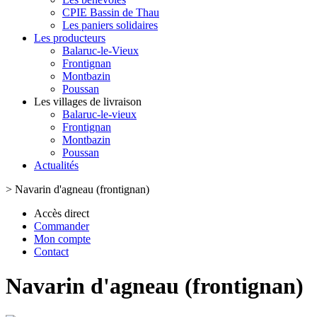
CPIE Bassin de Thau
Les paniers solidaires
Les producteurs
Balaruc-le-Vieux
Frontignan
Montbazin
Poussan
Les villages de livraison
Balaruc-le-vieux
Frontignan
Montbazin
Poussan
Actualités
>
Navarin d'agneau (frontignan)
Accès direct
Commander
Mon compte
Contact
Navarin d'agneau (frontignan)