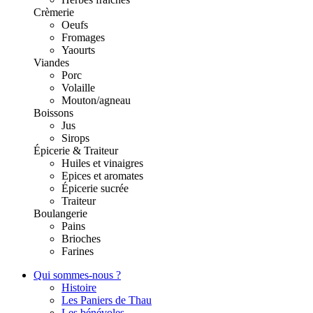
Crèmerie
Oeufs
Fromages
Yaourts
Viandes
Porc
Volaille
Mouton/agneau
Boissons
Jus
Sirops
Épicerie & Traiteur
Huiles et vinaigres
Epices et aromates
Épicerie sucrée
Traiteur
Boulangerie
Pains
Brioches
Farines
Qui sommes-nous ?
Histoire
Les Paniers de Thau
Les bénévoles