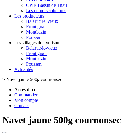
CPIE Bassin de Thau
Les paniers solidaires
Les producteurs
Balaruc-le-Vieux
Frontignan
Montbazin
Poussan
Les villages de livraison
Balaruc-le-vieux
Frontignan
Montbazin
Poussan
Actualités
>
Navet jaune 500g cournonsec
Accès direct
Commander
Mon compte
Contact
Navet jaune 500g cournonsec