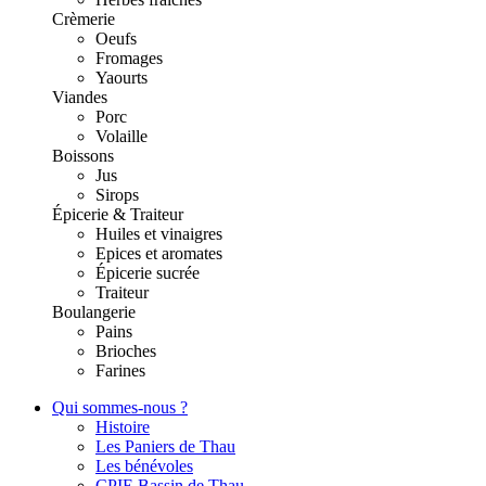
Crèmerie
Oeufs
Fromages
Yaourts
Viandes
Porc
Volaille
Boissons
Jus
Sirops
Épicerie & Traiteur
Huiles et vinaigres
Epices et aromates
Épicerie sucrée
Traiteur
Boulangerie
Pains
Brioches
Farines
Qui sommes-nous ?
Histoire
Les Paniers de Thau
Les bénévoles
CPIE Bassin de Thau