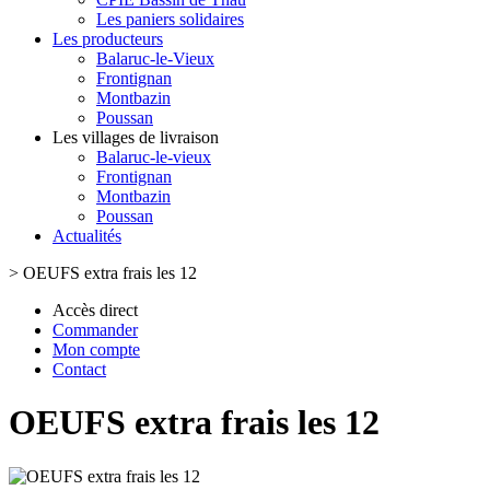
Les paniers solidaires
Les producteurs
Balaruc-le-Vieux
Frontignan
Montbazin
Poussan
Les villages de livraison
Balaruc-le-vieux
Frontignan
Montbazin
Poussan
Actualités
>
OEUFS extra frais les 12
Accès direct
Commander
Mon compte
Contact
OEUFS extra frais les 12