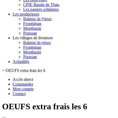
CPIE Bassin de Thau
Les paniers solidaires
Les producteurs
Balaruc-le-Vieux
Frontignan
Montbazin
Poussan
Les villages de livraison
Balaruc-le-vieux
Frontignan
Montbazin
Poussan
Actualités
>
OEUFS extra frais les 6
Accès direct
Commander
Mon compte
Contact
OEUFS extra frais les 6