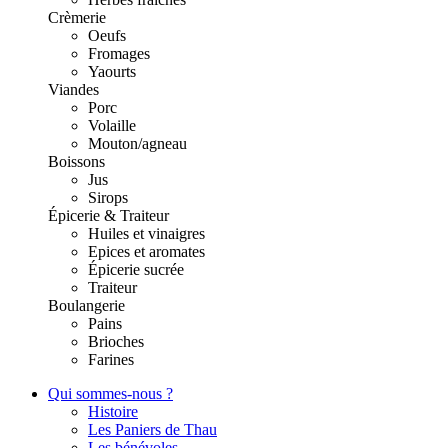
Crèmerie
Oeufs
Fromages
Yaourts
Viandes
Porc
Volaille
Mouton/agneau
Boissons
Jus
Sirops
Épicerie & Traiteur
Huiles et vinaigres
Epices et aromates
Épicerie sucrée
Traiteur
Boulangerie
Pains
Brioches
Farines
Qui sommes-nous ?
Histoire
Les Paniers de Thau
Les bénévoles