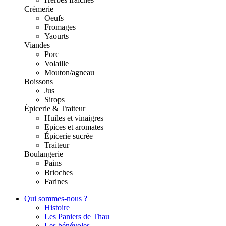
Crèmerie
Oeufs
Fromages
Yaourts
Viandes
Porc
Volaille
Mouton/agneau
Boissons
Jus
Sirops
Épicerie & Traiteur
Huiles et vinaigres
Epices et aromates
Épicerie sucrée
Traiteur
Boulangerie
Pains
Brioches
Farines
Qui sommes-nous ?
Histoire
Les Paniers de Thau
Les bénévoles