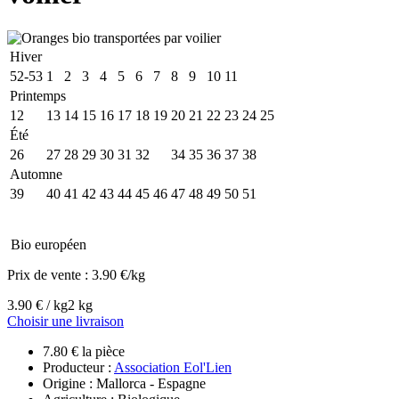
Hiver
52-53
1
2
3
4
5
6
7
8
9
10
11
Printemps
12
13
14
15
16
17
18
19
20
21
22
23
24
25
Été
26
27
28
29
30
31
32
33
34
35
36
37
38
Automne
39
40
41
42
43
44
45
46
47
48
49
50
51
Bio européen
Prix de vente :
3.90 €/kg
3.90 € / kg
2 kg
Choisir une livraison
7.80 € la pièce
Producteur :
Association Eol'Lien
Origine : Mallorca - Espagne